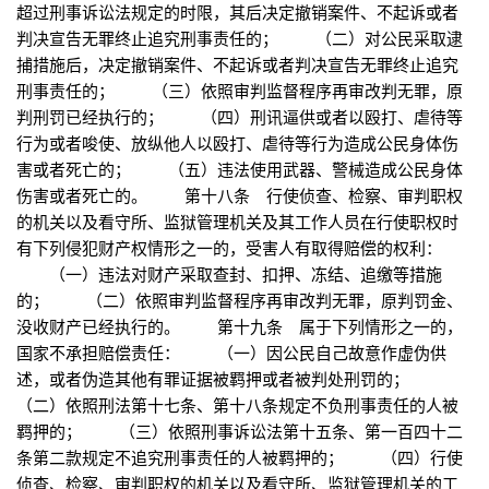
超过刑事诉讼法规定的时限，其后决定撤销案件、不起诉或者
判决宣告无罪终止追究刑事责任的； （二）对公民采取逮
捕措施后，决定撤销案件、不起诉或者判决宣告无罪终止追究
刑事责任的； （三）依照审判监督程序再审改判无罪，原
判刑罚已经执行的； （四）刑讯逼供或者以殴打、虐待等
行为或者唆使、放纵他人以殴打、虐待等行为造成公民身体伤
害或者死亡的； （五）违法使用武器、警械造成公民身体
伤害或者死亡的。 第十八条 行使侦查、检察、审判职权
的机关以及看守所、监狱管理机关及其工作人员在行使职权时
有下列侵犯财产权情形之一的，受害人有取得赔偿的权利：
（一）违法对财产采取查封、扣押、冻结、追缴等措施
的； （二）依照审判监督程序再审改判无罪，原判罚金、
没收财产已经执行的。 第十九条 属于下列情形之一的，
国家不承担赔偿责任： （一）因公民自己故意作虚伪供
述，或者伪造其他有罪证据被羁押或者被判处刑罚的；
（二）依照刑法第十七条、第十八条规定不负刑事责任的人被
羁押的； （三）依照刑事诉讼法第十五条、第一百四十二
条第二款规定不追究刑事责任的人被羁押的； （四）行使
侦查、检察、审判职权的机关以及看守所、监狱管理机关的工