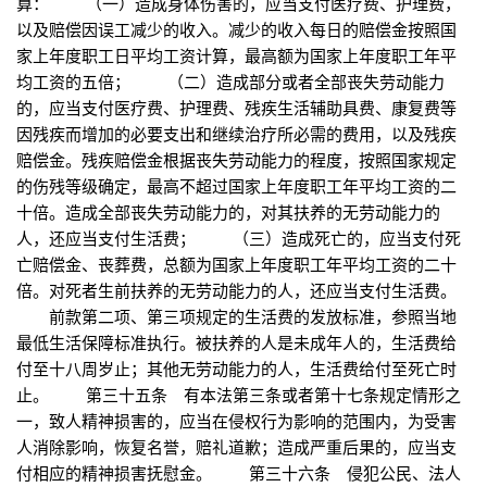
算： （一）造成身体伤害的，应当支付医疗费、护理费，
以及赔偿因误工减少的收入。减少的收入每日的赔偿金按照国
家上年度职工日平均工资计算，最高额为国家上年度职工年平
均工资的五倍； （二）造成部分或者全部丧失劳动能力
的，应当支付医疗费、护理费、残疾生活辅助具费、康复费等
因残疾而增加的必要支出和继续治疗所必需的费用，以及残疾
赔偿金。残疾赔偿金根据丧失劳动能力的程度，按照国家规定
的伤残等级确定，最高不超过国家上年度职工年平均工资的二
十倍。造成全部丧失劳动能力的，对其扶养的无劳动能力的
人，还应当支付生活费； （三）造成死亡的，应当支付死
亡赔偿金、丧葬费，总额为国家上年度职工年平均工资的二十
倍。对死者生前扶养的无劳动能力的人，还应当支付生活费。
前款第二项、第三项规定的生活费的发放标准，参照当地
最低生活保障标准执行。被扶养的人是未成年人的，生活费给
付至十八周岁止；其他无劳动能力的人，生活费给付至死亡时
止。 第三十五条 有本法第三条或者第十七条规定情形之
一，致人精神损害的，应当在侵权行为影响的范围内，为受害
人消除影响，恢复名誉，赔礼道歉；造成严重后果的，应当支
付相应的精神损害抚慰金。 第三十六条 侵犯公民、法人