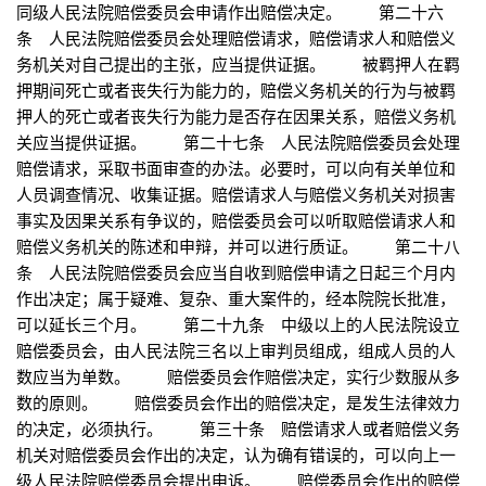
同级人民法院赔偿委员会申请作出赔偿决定。 第二十六
条 人民法院赔偿委员会处理赔偿请求，赔偿请求人和赔偿义
务机关对自己提出的主张，应当提供证据。 被羁押人在羁
押期间死亡或者丧失行为能力的，赔偿义务机关的行为与被羁
押人的死亡或者丧失行为能力是否存在因果关系，赔偿义务机
关应当提供证据。 第二十七条 人民法院赔偿委员会处理
赔偿请求，采取书面审查的办法。必要时，可以向有关单位和
人员调查情况、收集证据。赔偿请求人与赔偿义务机关对损害
事实及因果关系有争议的，赔偿委员会可以听取赔偿请求人和
赔偿义务机关的陈述和申辩，并可以进行质证。 第二十八
条 人民法院赔偿委员会应当自收到赔偿申请之日起三个月内
作出决定；属于疑难、复杂、重大案件的，经本院院长批准，
可以延长三个月。 第二十九条 中级以上的人民法院设立
赔偿委员会，由人民法院三名以上审判员组成，组成人员的人
数应当为单数。 赔偿委员会作赔偿决定，实行少数服从多
数的原则。 赔偿委员会作出的赔偿决定，是发生法律效力
的决定，必须执行。 第三十条 赔偿请求人或者赔偿义务
机关对赔偿委员会作出的决定，认为确有错误的，可以向上一
级人民法院赔偿委员会提出申诉。 赔偿委员会作出的赔偿