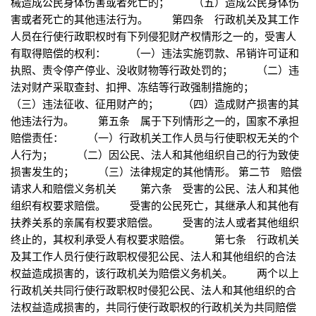
械造成公民身体伤害或者死亡的； （五）造成公民身体伤
害或者死亡的其他违法行为。 第四条 行政机关及其工作
人员在行使行政职权时有下列侵犯财产权情形之一的，受害人
有取得赔偿的权利： （一）违法实施罚款、吊销许可证和
执照、责令停产停业、没收财物等行政处罚的； （二）违
法对财产采取查封、扣押、冻结等行政强制措施的；
（三）违法征收、征用财产的； （四）造成财产损害的其
他违法行为。 第五条 属于下列情形之一的，国家不承担
赔偿责任： （一）行政机关工作人员与行使职权无关的个
人行为； （二）因公民、法人和其他组织自己的行为致使
损害发生的； （三）法律规定的其他情形。 第二节 赔偿
请求人和赔偿义务机关 第六条 受害的公民、法人和其他
组织有权要求赔偿。 受害的公民死亡，其继承人和其他有
扶养关系的亲属有权要求赔偿。 受害的法人或者其他组织
终止的，其权利承受人有权要求赔偿。 第七条 行政机关
及其工作人员行使行政职权侵犯公民、法人和其他组织的合法
权益造成损害的，该行政机关为赔偿义务机关。 两个以上
行政机关共同行使行政职权时侵犯公民、法人和其他组织的合
法权益造成损害的，共同行使行政职权的行政机关为共同赔偿