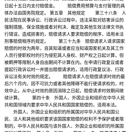
日起十五日内支付赔偿金。 赔偿费用预算与支付管理的具
体办法由国务院规定。 第五章 其他规定 第三十八条 人
民法院在民事诉讼、行政诉讼过程中，违法采取对妨害诉讼的
强制措施、保全措施或者对判决、裁定及其他生效法律文书执
行错误，造成损害的，赔偿请求人要求赔偿的程序，适用本法
刑事赔偿程序的规定。 第三十九条 赔偿请求人请求国家
赔偿的时效为两年，自其知道或者应当知道国家机关及其工作
人员行使职权时的行为侵犯其人身权、财产权之日起计算，但
被羁押等限制人身自由期间不计算在内。在申请行政复议或者
提起行政诉讼时一并提出赔偿请求的，适用行政复议法、行政
诉讼法有关时效的规定。 赔偿请求人在赔偿请求时效的最
后六个月内，因不可抗力或者其他障碍不能行使请求权的，时
效中止。从中止时效的原因消除之日起，赔偿请求时效期间继
续计算。 第四十条 外国人、外国企业和组织在中华人民
共和国领域内要求中华人民共和国国家赔偿的，适用本法。
外国人、外国企业和组织的所属国对中华人民共和国公
民、法人和其他组织要求该国国家赔偿的权利不予保护或者限
制的，中华人民共和国与该外国人、外国企业和组织的所属国