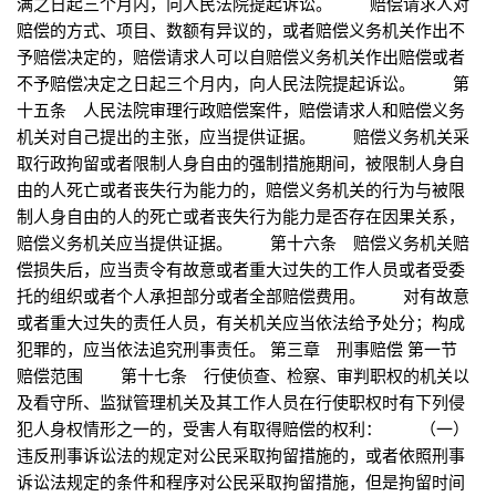
满之日起三个月内，向人民法院提起诉讼。 赔偿请求人对
赔偿的方式、项目、数额有异议的，或者赔偿义务机关作出不
予赔偿决定的，赔偿请求人可以自赔偿义务机关作出赔偿或者
不予赔偿决定之日起三个月内，向人民法院提起诉讼。 第
十五条 人民法院审理行政赔偿案件，赔偿请求人和赔偿义务
机关对自己提出的主张，应当提供证据。 赔偿义务机关采
取行政拘留或者限制人身自由的强制措施期间，被限制人身自
由的人死亡或者丧失行为能力的，赔偿义务机关的行为与被限
制人身自由的人的死亡或者丧失行为能力是否存在因果关系，
赔偿义务机关应当提供证据。 第十六条 赔偿义务机关赔
偿损失后，应当责令有故意或者重大过失的工作人员或者受委
托的组织或者个人承担部分或者全部赔偿费用。 对有故意
或者重大过失的责任人员，有关机关应当依法给予处分；构成
犯罪的，应当依法追究刑事责任。 第三章 刑事赔偿 第一节
赔偿范围 第十七条 行使侦查、检察、审判职权的机关以
及看守所、监狱管理机关及其工作人员在行使职权时有下列侵
犯人身权情形之一的，受害人有取得赔偿的权利： （一）
违反刑事诉讼法的规定对公民采取拘留措施的，或者依照刑事
诉讼法规定的条件和程序对公民采取拘留措施，但是拘留时间