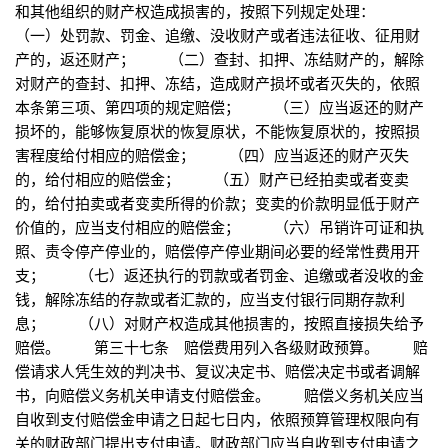
和其他组织的财产权造成损害的，按照下列规定处理：
（一）处罚款、罚金、追缴、没收财产或者违法征收、征用财
产的，返还财产； （二）查封、扣押、冻结财产的，解除
对财产的查封、扣押、冻结，造成财产损坏或者灭失的，依照
本条第三项、第四项的规定赔偿； （三）应当返还的财产
损坏的，能够恢复原状的恢复原状，不能恢复原状的，按照损
害程度给付相应的赔偿金； （四）应当返还的财产灭失
的，给付相应的赔偿金； （五）财产已经拍卖或者变卖
的，给付拍卖或者变卖所得的价款；变卖的价款明显低于财产
价值的，应当支付相应的赔偿金； （六）吊销许可证和执
照、责令停产停业的，赔偿停产停业期间必要的经常性费用开
支； （七）返还执行的罚款或者罚金、追缴或者没收的金
钱，解除冻结的存款或者汇款的，应当支付银行同期存款利
息； （八）对财产权造成其他损害的，按照直接损失给予
赔偿。 第三十七条 赔偿费用列入各级财政预算。 赔
偿请求人凭生效的判决书、复议决定书、赔偿决定书或者调解
书，向赔偿义务机关申请支付赔偿金。 赔偿义务机关应当
自收到支付赔偿金申请之日起七日内，依照预算管理权限向有
关的财政部门提出支付申请。财政部门应当自收到支付申请之