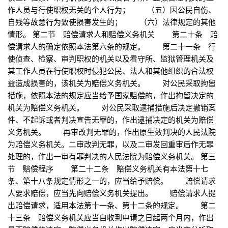
作人员与行使职权无关的个人行为； （五）因公民自伤、
自残等故意行为致使损害发生的； （六）法律规定的其他
情形。 第二节 赔偿请求人和赔偿义务机关 第二十条 赔
偿请求人的确定依照本法第六条的规定。 第二十一条 行
使侦查、检察、审判职权的机关以及看守所、监狱管理机关及
其工作人员在行使职权时侵犯公民、法人和其他组织的合法权
益造成损害的，该机关为赔偿义务机关。 对公民采取拘留
措施，依照本法的规定应当给予国家赔偿的，作出拘留决定的
机关为赔偿义务机关。 对公民采取逮捕措施后决定撤销案
件、不起诉或者判决宣告无罪的，作出逮捕决定的机关为赔偿
义务机关。 再审改判无罪的，作出原生效判决的人民法院
为赔偿义务机关。二审改判无罪，以及二审发回重审后作无罪
处理的，作出一审有罪判决的人民法院为赔偿义务机关。 第三
节 赔偿程序 第二十二条 赔偿义务机关有本法第十七
条、第十八条规定情形之一的，应当给予赔偿。 赔偿请求
人要求赔偿，应当先向赔偿义务机关提出。 赔偿请求人提
出赔偿请求，适用本法第十一条、第十二条的规定。 第二
十三条 赔偿义务机关应当自收到申请之日起两个月内，作出