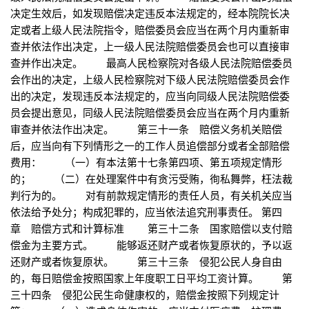
决定生效后，如发现赔偿决定违反本法规定的，经本院院长决
定或者上级人民法院指令，赔偿委员会应当在两个月内重新审
查并依法作出决定，上一级人民法院赔偿委员会也可以直接审
查并作出决定。 最高人民检察院对各级人民法院赔偿委员
会作出的决定，上级人民检察院对下级人民法院赔偿委员会作
出的决定，发现违反本法规定的，应当向同级人民法院赔偿委
员会提出意见，同级人民法院赔偿委员会应当在两个月内重新
审查并依法作出决定。 第三十一条 赔偿义务机关赔偿
后，应当向有下列情形之一的工作人员追偿部分或者全部赔偿
费用： （一）有本法第十七条第四项、第五项规定情形
的； （二）在处理案件中有贪污受贿，徇私舞弊，枉法裁
判行为的。 对有前款规定情形的责任人员，有关机关应当
依法给予处分；构成犯罪的，应当依法追究刑事责任。 第四
章 赔偿方式和计算标准 第三十二条 国家赔偿以支付赔
偿金为主要方式。 能够返还财产或者恢复原状的，予以返
还财产或者恢复原状。 第三十三条 侵犯公民人身自由
的，每日赔偿金按照国家上年度职工日平均工资计算。 第
三十四条 侵犯公民生命健康权的，赔偿金按照下列规定计