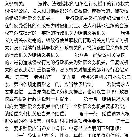
义务机关。 法律、法规授权的组织在行使授予的行政权力
时侵犯公民、法人和其他组织的合法权益造成损害的，被授权
的组织为赔偿义务机关。 受行政机关委托的组织或者个人
在行使受委托的行政权力时侵犯公民、法人和其他组织的合法
权益造成损害的，委托的行政机关为赔偿义务机关。 赔偿
义务机关被撤销的，继续行使其职权的行政机关为赔偿义务机
关；没有继续行使其职权的行政机关的，撤销该赔偿义务机关
的行政机关为赔偿义务机关。 第八条 经复议机关复议
的，最初造成侵权行为的行政机关为赔偿义务机关，但复议机
关的复议决定加重损害的，复议机关对加重的部分履行赔偿义
务。 第三节 赔偿程序 第九条 赔偿义务机关有本法第三
条、第四条规定情形之一的，应当给予赔偿。 赔偿请求人
要求赔偿，应当先向赔偿义务机关提出，也可以在申请行政复
议或者提起行政诉讼时一并提出。 第十条 赔偿请求人可
以向共同赔偿义务机关中的任何一个赔偿义务机关要求赔偿，
该赔偿义务机关应当先予赔偿。 第十一条 赔偿请求人根
据受到的不同损害，可以同时提出数项赔偿要求。 第十二
条 要求赔偿应当递交申请书，申请书应当载明下列事项：
（一）受害人的姓名、性别、年龄、工作单位和住所，法