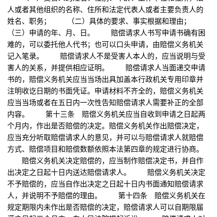
人或者其他组织的名称、住所和法定代表人或者主要负责人的
姓名、职务； （二）具体的要求、事实根据和理由；
（三）申请的年、月、日。 赔偿请求人书写申请书确有困
难的，可以委托他人代书；也可以口头申请，由赔偿义务机关
记入笔录。 赔偿请求人不是受害人本人的，应当说明与受
害人的关系，并提供相应证明。 赔偿请求人当面递交申请
书的，赔偿义务机关应当当场出具加盖本行政机关专用印章并
注明收讫日期的书面凭证。申请材料不齐全的，赔偿义务机关
应当当场或者在五日内一次性告知赔偿请求人需要补正的全部
内容。 第十三条 赔偿义务机关应当自收到申请之日起两
个月内，作出是否赔偿的决定。赔偿义务机关作出赔偿决定，
应当充分听取赔偿请求人的意见，并可以与赔偿请求人就赔偿
方式、赔偿项目和赔偿数额依照本法第四章的规定进行协商。
赔偿义务机关决定赔偿的，应当制作赔偿决定书，并自作
出决定之日起十日内送达赔偿请求人。 赔偿义务机关决定
不予赔偿的，应当自作出决定之日起十日内书面通知赔偿请求
人，并说明不予赔偿的理由。 第十四条 赔偿义务机关在
规定期限内未作出是否赔偿的决定，赔偿请求人可以自期限届