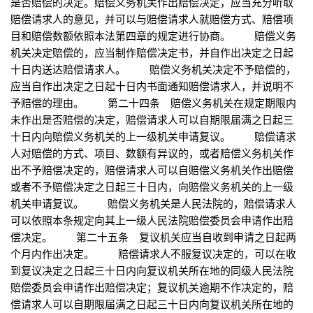
是否赔偿的决定。赔偿义务机关作出赔偿决定，应当充分听取
赔偿请求人的意见，并可以与赔偿请求人就赔偿方式、赔偿项
目和赔偿数额依照本法第四章的规定进行协商。 赔偿义务
机关决定赔偿的，应当制作赔偿决定书，并自作出决定之日起
十日内送达赔偿请求人。 赔偿义务机关决定不予赔偿的，
应当自作出决定之日起十日内书面通知赔偿请求人，并说明不
予赔偿的理由。 第二十四条 赔偿义务机关在规定期限内
未作出是否赔偿的决定，赔偿请求人可以自期限届满之日起三
十日内向赔偿义务机关的上一级机关申请复议。 赔偿请求
人对赔偿的方式、项目、数额有异议的，或者赔偿义务机关作
出不予赔偿决定的，赔偿请求人可以自赔偿义务机关作出赔偿
或者不予赔偿决定之日起三十日内，向赔偿义务机关的上一级
机关申请复议。 赔偿义务机关是人民法院的，赔偿请求人
可以依照本条规定向其上一级人民法院赔偿委员会申请作出赔
偿决定。 第二十五条 复议机关应当自收到申请之日起两
个月内作出决定。 赔偿请求人不服复议决定的，可以在收
到复议决定之日起三十日内向复议机关所在地的同级人民法院
赔偿委员会申请作出赔偿决定；复议机关逾期不作决定的，赔
偿请求人可以自期限届满之日起三十日内向复议机关所在地的