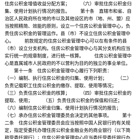
住房公积金增值收益分配方案； （六）审批住房公积金归
集、使用计划执行情况的报告。 第十条 直辖市和省、自
治区人民政府所在地的市以及其他设区的市（地、州、盟）应
当按照精简、效能的原则，设立一个住房公积金管理中心，负
责住房公积金的管理运作。县（市）不设立住房公积金管理中
心。 前款规定的住房公积金管理中心可以在有条件的县
（市）设立分支机构。住房公积金管理中心与其分支机构应当
实行统一的规章制度，进行统一核算。 住房公积金管理中
心是直属城市人民政府的不以营利为目的的独立的事业单位。
第十一条 住房公积金管理中心履行下列职责：
（一）编制、执行住房公积金的归集、使用计划； （二）
负责记载职工住房公积金的缴存、提取、使用等情况；
（三）负责住房公积金的核算； （四）审批住房公积金的
提取、使用； （五）负责住房公积金的保值和归还；
（六）编制住房公积金归集、使用计划执行情况的报告；
（七）承办住房公积金管理委员会决定的其他事项。 第十
二条 住房公积金管理委员会应当按照中国人民银行的有关规
定，指定受委托办理住房公积金金融业务的商业银行（以下简
称受委托银行）；住房公积金管理中心应当委托受委托银行办