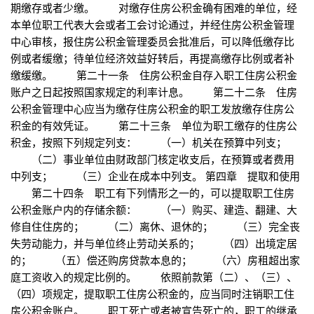
期缴存或者少缴。 对缴存住房公积金确有困难的单位，经
本单位职工代表大会或者工会讨论通过，并经住房公积金管理
中心审核，报住房公积金管理委员会批准后，可以降低缴存比
例或者缓缴；待单位经济效益好转后，再提高缴存比例或者补
缴缓缴。 第二十一条 住房公积金自存入职工住房公积金
账户之日起按照国家规定的利率计息。 第二十二条 住房
公积金管理中心应当为缴存住房公积金的职工发放缴存住房公
积金的有效凭证。 第二十三条 单位为职工缴存的住房公
积金，按照下列规定列支： （一）机关在预算中列支；
（二）事业单位由财政部门核定收支后，在预算或者费用
中列支； （三）企业在成本中列支。 第四章 提取和使用
第二十四条 职工有下列情形之一的，可以提取职工住房
公积金账户内的存储余额： （一）购买、建造、翻建、大
修自住住房的； （二）离休、退休的； （三）完全丧
失劳动能力，并与单位终止劳动关系的； （四）出境定居
的； （五）偿还购房贷款本息的； （六）房租超出家
庭工资收入的规定比例的。 依照前款第（二）、（三）、
（四）项规定，提取职工住房公积金的，应当同时注销职工住
房公积金账户。 职工死亡或者被宣告死亡的，职工的继承