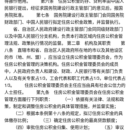
得挪作他用。 第六条 住房公积金的存、贷利率由中国人
民银行提出，经征求国务院建设行政主管部门的意见后，报国
务院批准。 第七条 国务院建设行政主管部门会同国务院
财政部门、中国人民银行拟定住房公积金政策，并监督执行。
省、自治区人民政府建设行政主管部门会同同级财政部门
以及中国人民银行分支机构，负责本行政区域内住房公积金管
理法规、政策执行情况的监督。 第二章 机构及其职责 第
八条 直辖市和省、自治区人民政府所在地的市以及其他设区
的市（地、州、盟），应当设立住房公积金管理委员会，作为
住房公积金管理的决策机构。住房公积金管理委员会的成员
中，人民政府负责人和建设、财政、人民银行等有关部门负责
人以及有关专家占1/3，工会代表和职工代表占1/3，单位代表占
1/3。 住房公积金管理委员会主任应当由具有社会公信力的
人士担任。 第九条 住房公积金管理委员会在住房公积金
管理方面履行下列职责： （一）依据有关法律、法规和政
策，制定和调整住房公积金的具体管理措施，并监督实施；
（二）根据本条例第十八条的规定，拟订住房公积金的具
体缴存比例； （三）确定住房公积金的最高贷款额度；
（四）审批住房公积金归集、使用计划； （五）审议