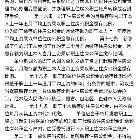
系的，单位应当自劳动关系终止之日起30日内向住房公积金管
理中心办理变更登记，并办理职工住房公积金账户转移或者封
存手续。 第十六条 职工住房公积金的月缴存额为职工本
人上一年度月平均工资乘以职工住房公积金缴存比例。 单
位为职工缴存的住房公积金的月缴存额为职工本人上一年度月
平均工资乘以单位住房公积金缴存比例。 第十七条 新参
加工作的职工从参加工作的第二个月开始缴存住房公积金，月
缴存额为职工本人当月工资乘以职工住房公积金缴存比例。
单位新调入的职工从调入单位发放工资之日起缴存住房公
积金，月缴存额为职工本人当月工资乘以职工住房公积金缴存
比例。 第十八条 职工和单位住房公积金的缴存比例均不
得低于职工上一年度月平均工资的5％；有条件的城市，可以适
当提高缴存比例。具体缴存比例由住房公积金管理委员会拟
订，经本级人民政府审核后，报省、自治区、直辖市人民政府
批准。 第十九条 职工个人缴存的住房公积金，由所在单
位每月从其工资中代扣代缴。 单位应当于每月发放职工工
资之日起5日内将单位缴存的和为职工代缴的住房公积金汇缴到
住房公积金专户内，由受委托银行计入职工住房公积金账户。
第二十条 单位应当按时、足额缴存住房公积金，不得逾