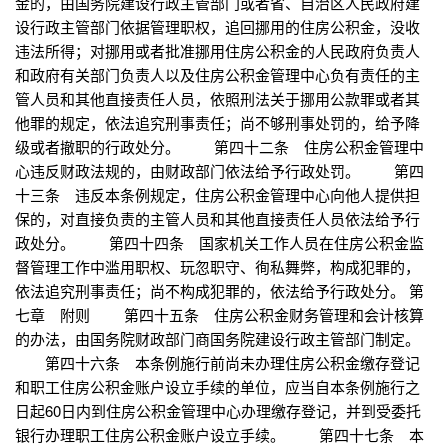
金的，由国务院建设行政主管部门或者省、自治区人民政府建
设行政主管部门依据管理职权，追回挪用的住房公积金，没收
违法所得；对挪用或者批准挪用住房公积金的人民政府负责人
和政府有关部门负责人以及住房公积金管理中心负有责任的主
管人员和其他直接责任人员，依照刑法关于挪用公款罪或者其
他罪的规定，依法追究刑事责任；尚不够刑事处罚的，给予降
级或者撤职的行政处分。 第四十二条 住房公积金管理中
心违反财政法规的，由财政部门依法给予行政处罚。 第四
十三条 违反本条例规定，住房公积金管理中心向他人提供担
保的，对直接负责的主管人员和其他直接责任人员依法给予行
政处分。 第四十四条 国家机关工作人员在住房公积金监
督管理工作中滥用职权、玩忽职守、徇私舞弊，构成犯罪的，
依法追究刑事责任；尚不构成犯罪的，依法给予行政处分。 第
七章 附则 第四十五条 住房公积金财务管理和会计核算
的办法，由国务院财政部门商国务院建设行政主管部门制定。
第四十六条 本条例施行前尚未办理住房公积金缴存登记
和职工住房公积金账户设立手续的单位，应当自本条例施行之
日起60日内到住房公积金管理中心办理缴存登记，并到受委托
银行办理职工住房公积金账户设立手续。 第四十七条 本